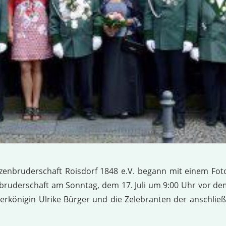
tzenbruderschaft Roisdorf 1848 e.V. begann mit einem Fot
bruderschaft am Sonntag, dem 17. Juli um 9:00 Uhr vor d
rkönigin Ulrike Bürger und die Zelebranten der anschli