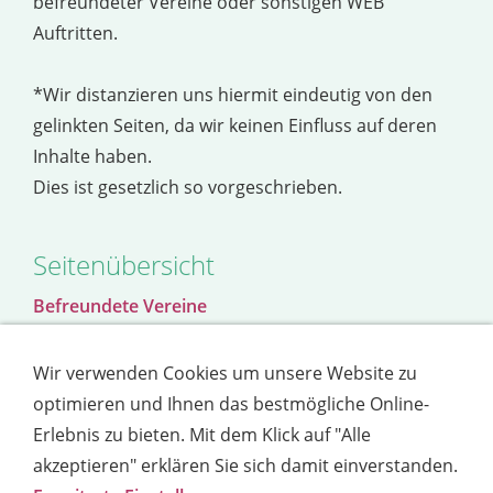
befreundeter Vereine oder sonstigen WEB
Auftritten.
*Wir distanzieren uns hiermit eindeutig von den
gelinkten Seiten, da wir keinen Einfluss auf deren
Inhalte haben.
Dies ist gesetzlich so vorgeschrieben.
Seitenübersicht
Befreundete Vereine
Freunde sind wichtig. Hier finden Sie Vereine zu
Wir verwenden Cookies um unsere Website zu
denen wir einen guten Kontak pflegen.
optimieren und Ihnen das bestmögliche Online-
Verbände
Erlebnis zu bieten. Mit dem Klick auf "Alle
Wir sind Mitglied......
akzeptieren" erklären Sie sich damit einverstanden.