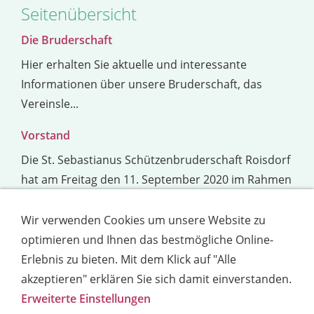
Seitenübersicht
Die Bruderschaft
Hier erhalten Sie aktuelle und interessante
Informationen über unsere Bruderschaft, das
Vereinsle...
Vorstand
Die St. Sebastianus Schützenbruderschaft Roisdorf
hat am Freitag den 11. September 2020 im Rahmen
Ihrer Generalversammlung Johannes Hartmann als
neuen 1. Geschäftsführer gewählt. Seine bisherige
Wir verwenden Cookies um unsere Website zu
Fu...
optimieren und Ihnen das bestmögliche Online-
Erlebnis zu bieten. Mit dem Klick auf "Alle
Jugend
akzeptieren" erklären Sie sich damit einverstanden.
Die Jugendarbeit im Schützenverein ist ein
Erweiterte Einstellungen